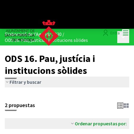
Menú
Entra
Elaboració de l’Agenda 2030
/
Menú p
ODS 16. Pau, justícia i institucions sòlides
ODS 16. Pau, justícia i
institucions sòlides
Filtrar y buscar
2 propuestas
Ordenar propuestas por: