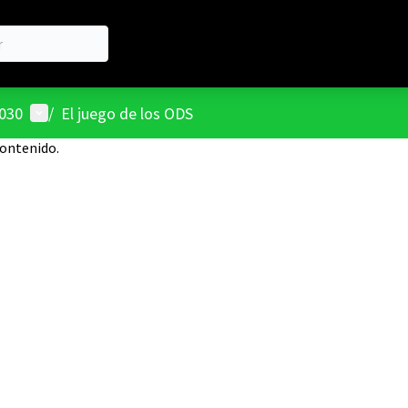
Menú de usuario
2030
/
El juego de los ODS
contenido.