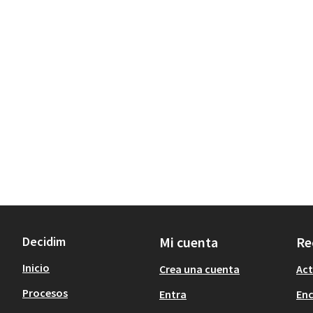
Decidim
Mi cuenta
Re
Inicio
Crea una cuenta
Act
Procesos
Entra
En