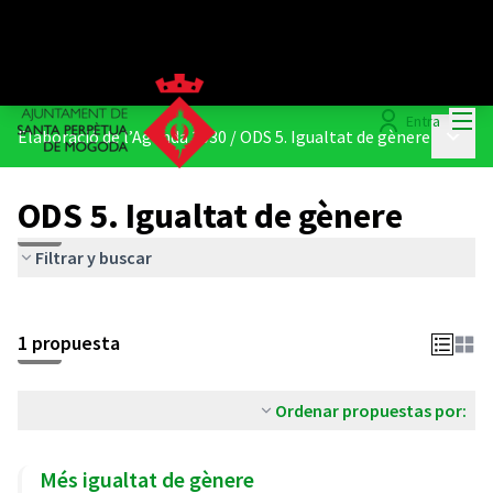
Menú
Entra
Menú p
Elaboració de l’Agenda 2030
/
ODS 5. Igualtat de gènere
ODS 5. Igualtat de gènere
Filtrar y buscar
1 propuesta
Ordenar propuestas por:
Més igualtat de gènere