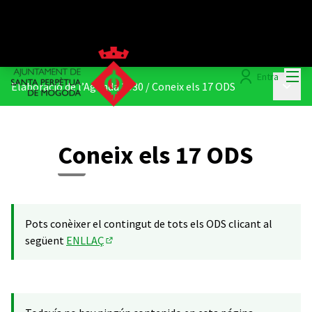
Menú
Entra
Menú p
Elaboració de l’Agenda 2030
/
Coneix els 17 ODS
Coneix els 17 ODS
Pots conèixer el contingut de tots els ODS clicant al
següent
ENLLAÇ
(Enlace externo)