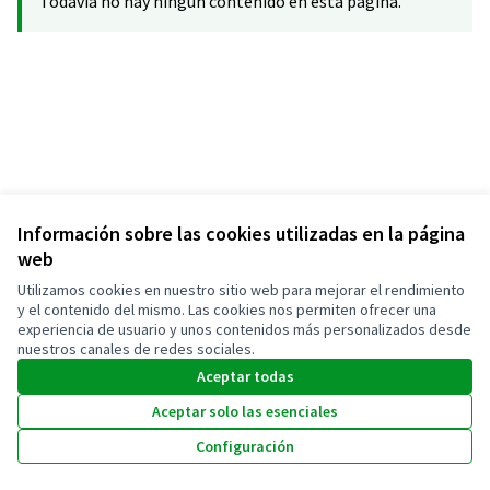
Todavía no hay ningún contenido en esta página.
Información sobre las cookies utilizadas en la página
web
Términos y condiciones de uso
Configuración de cookies
Utilizamos cookies en nuestro sitio web para mejorar el rendimiento
Santa Perpètua Participa en Instagram
y el contenido del mismo. Las cookies nos permiten ofrecer una
experiencia de usuario y unos contenidos más personalizados desde
(Enlace externo)
Castellano
nuestros canales de redes sociales.
Triar la llengua
Elegir el idioma
Aceptar todas
Aceptar solo las esenciales
Con licenci
(Enlace exte
Configuración
(Enlace externo)
Web creada con
software libre
.
(Enlace externo)