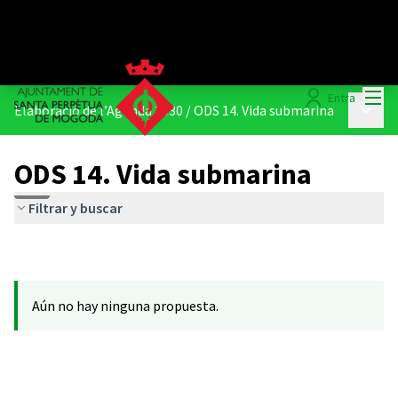
Menú
Entra
Menú p
Elaboració de l’Agenda 2030
/
ODS 14. Vida submarina
ODS 14. Vida submarina
Filtrar y buscar
Aún no hay ninguna propuesta.