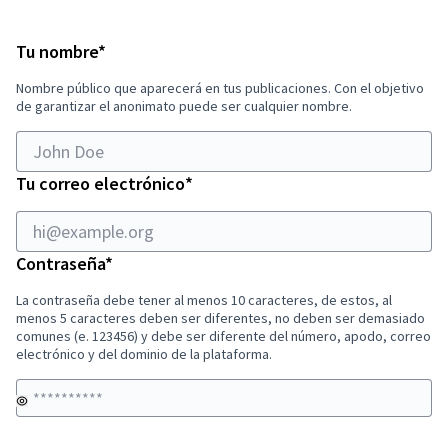
Si
eres
hi@example.org
Obligatorio
humano,
Tu nombre
*
ignora
Nombre público que aparecerá en tus publicaciones. Con el objetivo
este
de garantizar el anonimato puede ser cualquier nombre.
campo
Obligatorio
Tu correo electrónico
*
Obligatorio
Contraseña
*
La contraseña debe tener al menos 10 caracteres, de estos, al
menos 5 caracteres deben ser diferentes, no deben ser demasiado
comunes (e. 123456) y debe ser diferente del número, apodo, correo
electrónico y del dominio de la plataforma.